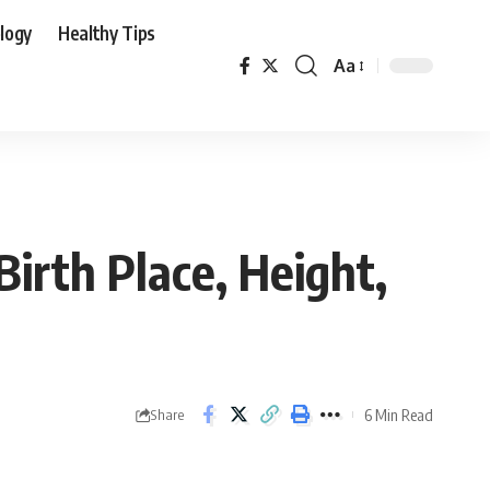
logy
Healthy Tips
Aa
Birth Place, Height,
6 Min Read
Share