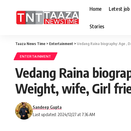
Home
Letest job
Stories
Taaza News Time
>
Entertainment
>
Vedang Raina biography: Age , Da
ENTERTAINMENT
Vedang Raina biograph
Weight, wife, Girl f
Sandeep Gupta
Last updated: 2024/12/27 at 7:36 AM