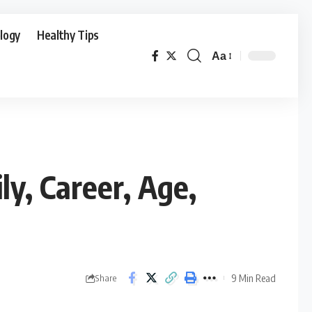
logy
Healthy Tips
Aa
Font
Resizer
ly, Career, Age,
9 Min Read
Share