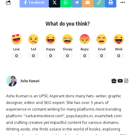
Facebook
What do you think?
Love
Sad
Happy
Sleepy
Angry
Dead
Wink
0
0
0
0
0
0
0
Ashu Kumari
Ashu Kumari is an UPSC Aspirant dons many hats- writer, graphic
designer, editor and SEO expert. She has over 5 years of
experience in containt writing for many platforms most trending
platform- ''sarkarimocktest.com'', popularjobs.in, examchek.com
and crafting creative yet impactful content for various domains.
Writing aside, she finds solace in the world of books, exploring