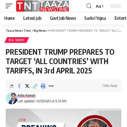
Aa
Font
Resizer
Home
Letest job
Govt Job News
Sarkri Yojna
Entert
Taaza News Time
>
Big News
>
PRESIDENT TRUMP PREPARES TO TARGET ‘ALL COUNTRIES’ WITH TARIFFS, IN 3rd APRIL 2025
BIG NEWS
PRESIDENT TRUMP PREPARES TO
TARGET ‘ALL COUNTRIES’ WITH
TARIFFS, IN 3rd APRIL 2025
7 Min Read
Ashu Kumari
Last updated: 2025/04/01 at 6:33 AM