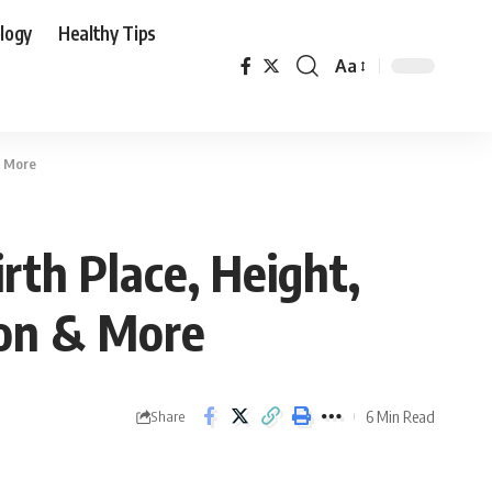
logy
Healthy Tips
Aa
Font
Resizer
& More
rth Place, Height,
ion & More
6 Min Read
Share