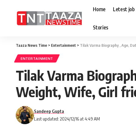
Home
Letest job
Stories
Taaza News Time
>
Entertainment
>
Tilak Varma Biography , Age, Date
ENTERTAINMENT
Tilak Varma Biography
Weight, Wife, Girl f
Sandeep Gupta
Last updated: 2024/12/16 at 4:49 AM