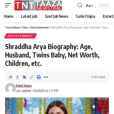
Aa
Home
Letest job
Govt Job News
Sarkri Yojna
Entert
Taaza News Time
>
Entertainment
>
Shraddha Arya Biography: Age, Husband, Twins Baby, Net Worth, Children, etc.
ENTERTAINMENT
Shraddha Arya Biography: Age,
Husband, Twins Baby, Net Worth,
Children, etc.
6 Min Read
Rahul Kumar
Last updated: 2024/12/03 at 2:17 PM