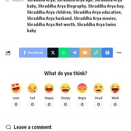
baby
,
Shraddha Arya Biography
,
Shraddha Arya boy
,
Shraddha Arya children
,
Shraddha Arya education
,
Shraddha Arya husband
,
Shraddha Arya movies
,
Shraddha Arya Net worth
,
Shraddha Arya twins
baby
Facebook
What do you think?
Love
Sad
Happy
Sleepy
Angry
Dead
Wink
0
0
0
0
0
0
0
Leave a comment