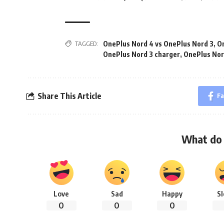
TAGGED:
OnePlus Nord 4 vs OnePlus Nord 3
,
On
OnePlus Nord 3 charger
,
OnePlus Nor
Share This Article
Fa
What do 
Love
Sad
Happy
S
0
0
0