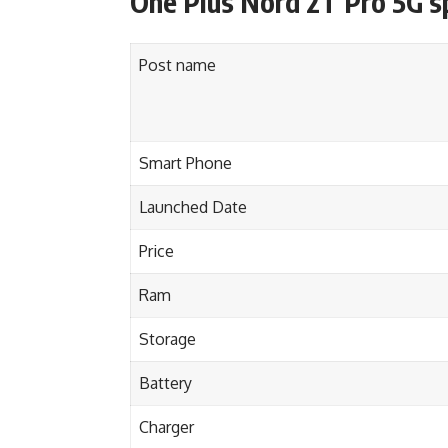
One Plus Nord 2T Pro 5G s
Post name
Smart Phone
Launched Date
Price
Ram
Storage
Battery
Charger