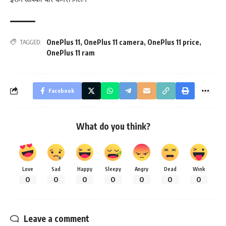
OnePlus 11
,
OnePlus 11 camera
,
OnePlus 11 price
,
TAGGED:
OnePlus 11 ram
Facebook
What do you think?
Love
Sad
Happy
Sleepy
Angry
Dead
Wink
0
0
0
0
0
0
0
Leave a comment