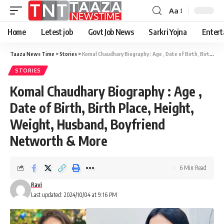
Aa
Font
Resizer
Home
Letest job
Govt Job News
Sarkri Yojna
Entert
Taaza News Time
>
Stories
>
Komal Chaudhary Biography : Age , Date of Birth, Birth Place, Height, Weight, Husband, Boyfriend Networth & More
STORIES
Komal Chaudhary Biography : Age ,
Date of Birth, Birth Place, Height,
Weight, Husband, Boyfriend
Networth & More
6 Min Read
Ravi
Last updated: 2024/10/04 at 9:16 PM