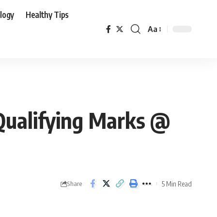
logy
Healthy Tips
Aa
Qualifying Marks @
5 Min Read
Share