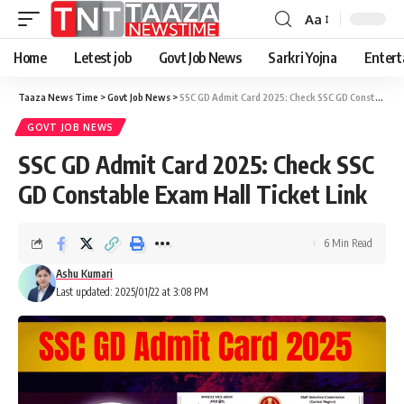
Aa
Home
Letest job
Govt Job News
Sarkri Yojna
Entert
Taaza News Time
>
Govt Job News
>
SSC GD Admit Card 2025: Check SSC GD Constable Exam Hall Ticket Link
GOVT JOB NEWS
SSC GD Admit Card 2025: Check SSC
GD Constable Exam Hall Ticket Link
6 Min Read
Ashu Kumari
Last updated: 2025/01/22 at 3:08 PM