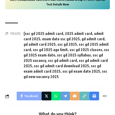
Test Details Now
[ssc gd 2025 admit card
,
2025 admit card
,
admit
TAGGED:
card 2025
,
exam date ssc gd 2025
,
gd admit card
,
gd admit card 2025
,
ssc gd 2025
,
ssc gd 2025 admit
card
,
ssc gd 2025 age limit
,
ssc gd 2025 classes
,
ssc
gd 2025 exam date
,
ssc gd 2025 syllabus
,
ssc gd
2025 vacancy
,
ssc gd admit card
,
ssc gd admit card
2025
,
ssc gd admit card download 2025
,
ssc gd
exam admit card 2025
,
ssc gd exam date 2025
,
ssc
gd new vacancy 2025
Facebook
What do you think?