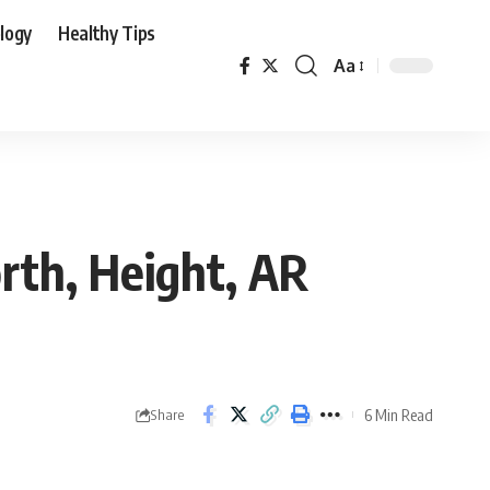
logy
Healthy Tips
Aa
rth, Height, AR
6 Min Read
Share