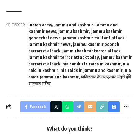
indian army
,
jammu and kashmir
,
jammu and
TAGGED:
kashmir news
,
jammu kashmir
,
jammu kashmir
ganderbal news
,
jammu kashmir militant attack
,
jammu kashmir news
,
jammu kashmir poonch
terrorist attack
,
jammu kashmir terror attack
,
jammu kashmir terror attack today
,
jammu kashmir
terrorist attack
,
nia conducts raids in kashmir
,
nia
raid in kashmir
,
nia raids in jammu and kashmir
,
nia
raids jammu and kashmir
,
पाकिस्तान के नए प्रधान मंत्री होंगे
शाहबाज शरीफ
Facebook
What do you think?