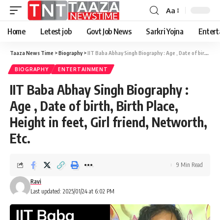
Aa
Font
Resizer
Home
Letest job
Govt Job News
Sarkri Yojna
Entert
Taaza News Time
>
Biography
>
IIT Baba Abhay Singh Biography : Age , Date of birth, Birth Place, Height in feet, Girl friend, Networth, Etc.
BIOGRAPHY
ENTERTAINMENT
IIT Baba Abhay Singh Biography :
Age , Date of birth, Birth Place,
Height in feet, Girl friend, Networth,
Etc.
9 Min Read
Ravi
Last updated: 2025/01/24 at 6:02 PM