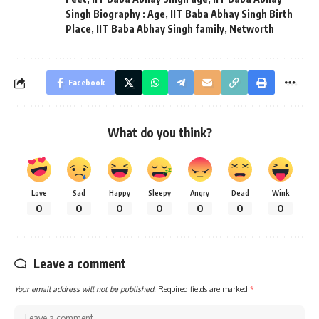
Singh Biography : Age
,
IIT Baba Abhay Singh Birth
Place
,
IIT Baba Abhay Singh family
,
Networth
Facebook
What do you think?
Love
Sad
Happy
Sleepy
Angry
Dead
Wink
0
0
0
0
0
0
0
Leave a comment
Your email address will not be published.
Required fields are marked
*