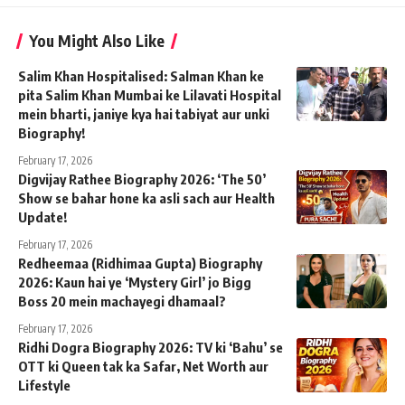
You Might Also Like
Salim Khan Hospitalised: Salman Khan ke
pita Salim Khan Mumbai ke Lilavati Hospital
mein bharti, janiye kya hai tabiyat aur unki
Biography!
February 17, 2026
Digvijay Rathee Biography 2026: ‘The 50’
Show se bahar hone ka asli sach aur Health
Update!
February 17, 2026
Redheemaa (Ridhimaa Gupta) Biography
2026: Kaun hai ye ‘Mystery Girl’ jo Bigg
Boss 20 mein machayegi dhamaal?
February 17, 2026
Ridhi Dogra Biography 2026: TV ki ‘Bahu’ se
OTT ki Queen tak ka Safar, Net Worth aur
Lifestyle