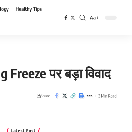
logy
Healthy Tips
Aa
Font
Resizer
 Freeze पर बड़ा विवाद
3 Min Read
Share
Latest Post