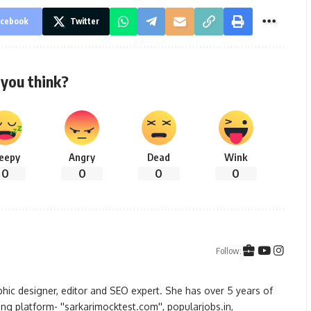
cebook
Twitter
you think?
leepy
Angry
Dead
Wink
0
0
0
0
Follow:
hic designer, editor and SEO expert. She has over 5 years of
ng platform- ''sarkarimocktest.com'', popularjobs.in,