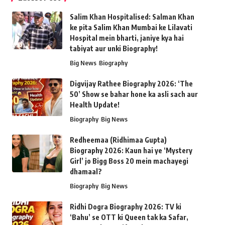
Salim Khan Hospitalised: Salman Khan
ke pita Salim Khan Mumbai ke Lilavati
Hospital mein bharti, janiye kya hai
tabiyat aur unki Biography!
Big News
Biography
Digvijay Rathee Biography 2026: ‘The
50’ Show se bahar hone ka asli sach aur
Health Update!
Biography
Big News
Redheemaa (Ridhimaa Gupta)
Biography 2026: Kaun hai ye ‘Mystery
Girl’ jo Bigg Boss 20 mein machayegi
dhamaal?
Biography
Big News
Ridhi Dogra Biography 2026: TV ki
‘Bahu’ se OTT ki Queen tak ka Safar,