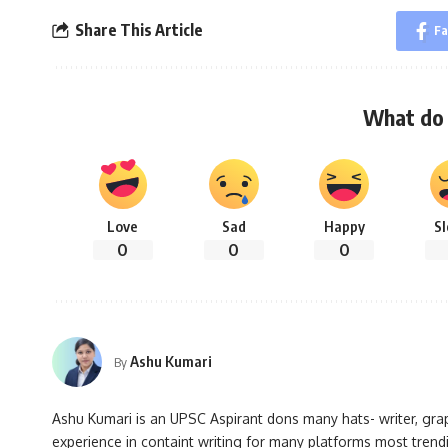
Share This Article
Fa
What do 
Love
Sad
Happy
S
0
0
0
Ashu Kumari
By
Ashu Kumari is an UPSC Aspirant dons many hats- writer, grap
experience in containt writing for many platforms most trendi