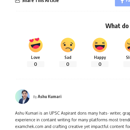
Share This Article
Fa
What do 
Love
Sad
Happy
S
0
0
0
Ashu Kumari
By
Ashu Kumari is an UPSC Aspirant dons many hats- writer, grap
experience in containt writing for many platforms most trendi
examchek.com and crafting creative yet impactful content for