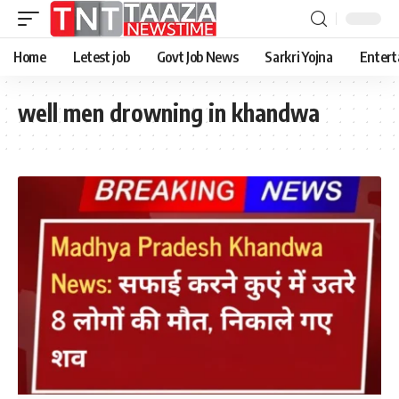
Home
Letest job
Govt Job News
Sarkri Yojna
Entert
well men drowning in khandwa