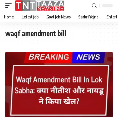
Home
Letest job
Govt Job News
Sarkri Yojna
Entert
waqf amendment bill