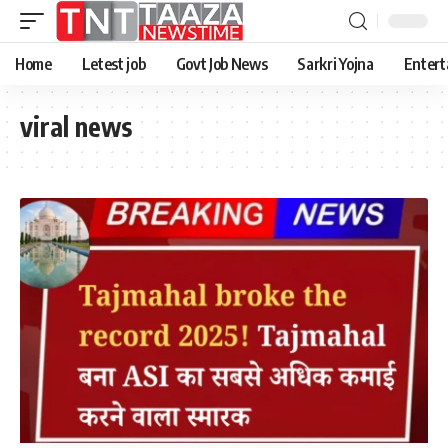
Home
Letest job
Govt Job News
Sarkri Yojna
Entert
viral news