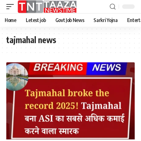
Home
Letest job
Govt Job News
Sarkri Yojna
Entert
tajmahal news