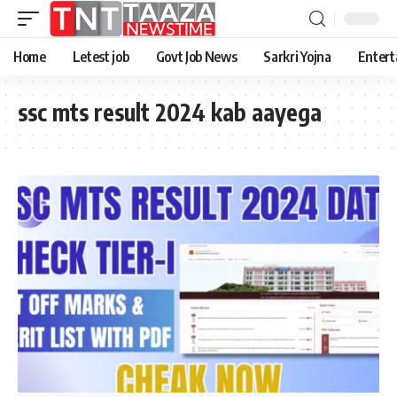
Home
Letest job
Govt Job News
Sarkri Yojna
Entert
ssc mts result 2024 kab aayega