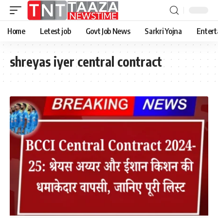
Home
Letest job
Govt Job News
Sarkri Yojna
Entert
shreyas iyer central contract