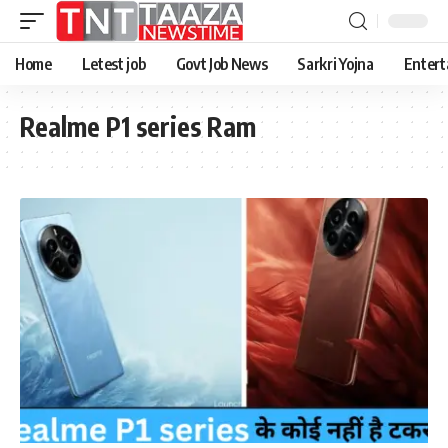
Home
Letest job
Govt Job News
Sarkri Yojna
Entert
Realme P1 series Ram