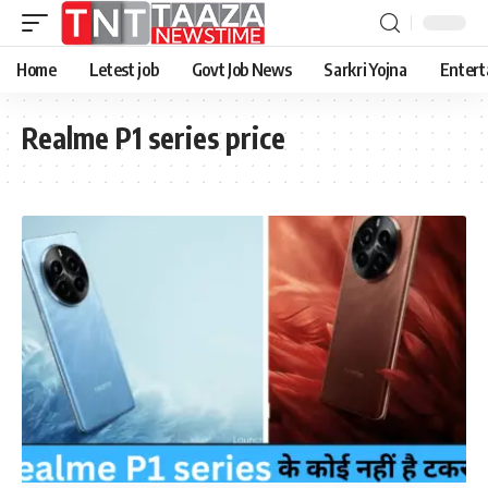
Home
Letest job
Govt Job News
Sarkri Yojna
Entert
Realme P1 series price