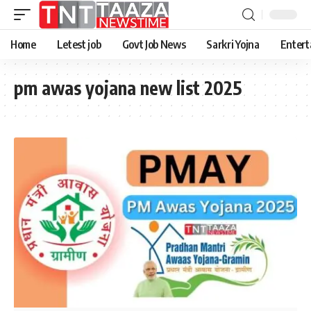
Home
Letest job
Govt Job News
Sarkri Yojna
Entert
pm awas yojana new list 2025