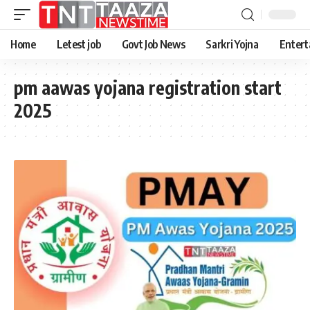
Home
Letest job
Govt Job News
Sarkri Yojna
Entert
pm aawas yojana registration start
2025