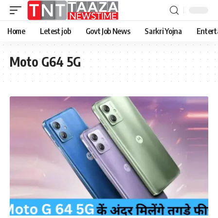
Home
Letest job
Govt Job News
Sarkri Yojna
Entert
Moto G64 5G