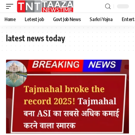
Home
Letest job
Govt Job News
Sarkri Yojna
Entert
latest news today