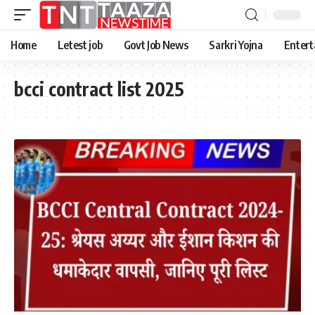
Home
Letest job
Govt Job News
Sarkri Yojna
Entert
bcci contract list 2025