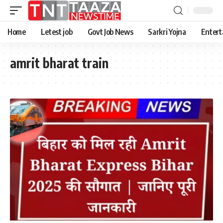
Home
Letest job
Govt Job News
Sarkri Yojna
Entert
amrit bharat train