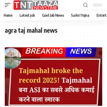
Home
Letest job
Govt Job News
Sarkri Yojna
Entert
agra taj mahal news