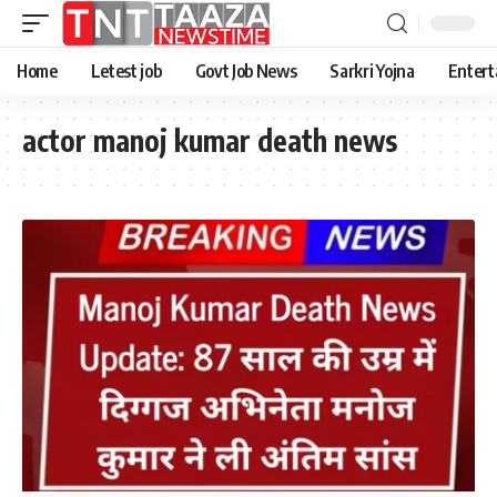
Home
Letest job
Govt Job News
Sarkri Yojna
Entert
actor manoj kumar death news